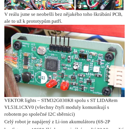
V reálu jsme se neobešli bez nějakého toho škrábání PCB,
ale to už k prototypům patří.
VEKTOR lights – STM32G030K8 spolu s ST LIDARem
VL53L1CXV0 (všechny čtyři moduly komunikují s
robotem po společné I2C sběrnici)
Celý robot je napájený z Li-ion akumulátoru (6S-2P