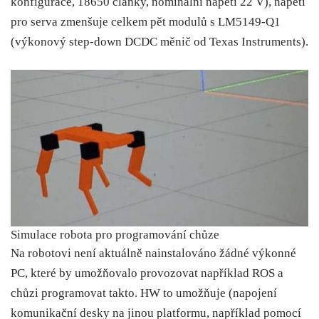
konfigurace, 18650 články, nominální napětí 22 V), napětí
pro serva zmenšuje celkem pět modulů s LM5149-Q1
(výkonový step-down DCDC měnič od Texas Instruments).
Simulace robota pro programování chůze
Na robotovi není aktuálně nainstalováno žádné výkonné
PC, které by umožňovalo provozovat například ROS a
chůzi programovat takto. HW to umožňuje (napojení
komunikační desky na jinou platformu, například pomocí