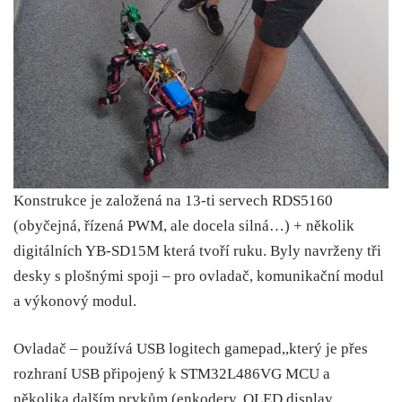
Konstrukce je založená na 13-ti servech RDS5160
(obyčejná, řízená PWM, ale docela silná…) + několik
digitálních YB-SD15M která tvoří ruku. Byly navrženy tři
desky s plošnými spoji – pro ovladač, komunikační modul
a výkonový modul.
Ovladač – používá USB logitech gamepad,,který je přes
rozhraní USB připojený k STM32L486VG MCU a
několika dalším prvkům (enkodery, OLED display,