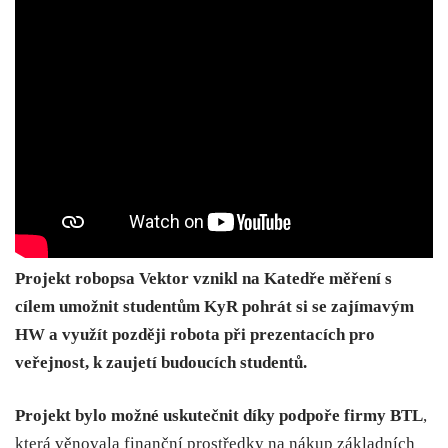
Projekt robopsa Vektor vznikl na Katedře měření s
cílem umožnit studentům KyR pohrát si se zajímavým
HW a využít později robota při prezentacích pro
veřejnost, k zaujetí budoucích studentů.
Projekt bylo možné uskutečnit díky podpoře firmy BTL
,
která věnovala finanční prostředky na nákup základních